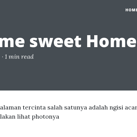
HOM
ome sweet Home
 ·
1 min read
laman tercinta salah satunya adalah ngisi acar
ilakan lihat photonya