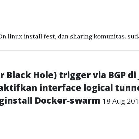
n linux install fest, dan sharing komunitas. suda
 Black Hole) trigger via BGP di
tifkan interface logical tunne
ginstall Docker-swarm
18 Aug 20