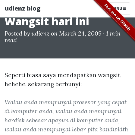
udienz blog
MENU
Wangsit hari ini
Posted by
udienz
on March 24, 2009 ·
1 min
read
Seperti biasa saya mendapatkan wangsit,
hehehe. sekarang berbunyi:
Walau anda mempunyai prosesor yang cepat
di komputer anda, walau anda mempunyai
hardisk sebesar apapun di komputer anda,
walau anda mempunyai lebar pita bandwidth