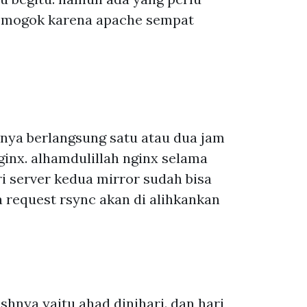
at mogok karena apache sempat
anya berlangsung satu atau dua jam
ginx. alhamdulillah nginx selama
ri server kedua mirror sudah bisa
a request rsync akan di alihkankan
ashnya yaitu ahad dinihari. dan hari