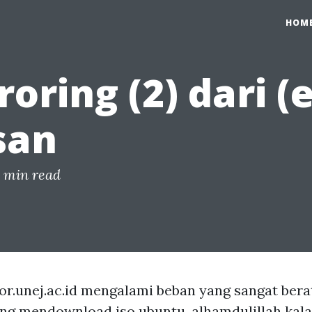
HOM
roring (2) dari (
san
1 min read
or.unej.ac.id mengalami beban yang sangat berat.
ng mendownload iso ubuntu, alhamdulillah kala