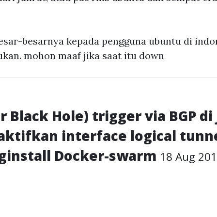
besar-besarnya kepada pengguna ubuntu di ind
jukan. mohon maaf jika saat itu down
 Black Hole) trigger via BGP di
tifkan interface logical tunne
ginstall Docker-swarm
18 Aug 20