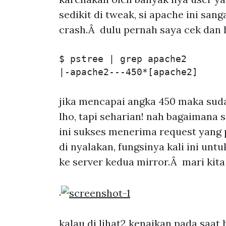
sedikit di tweak, si apache ini s
crash.Â dulu pernah saya cek dan 
$ pstree | grep apache2

jika mencapai angka 450 maka suda
lho, tapi seharian! nah bagaimana 
ini sukses menerima request yang p
di nyalakan, fungsinya kali ini un
ke server kedua mirror.Â mari kita 
.
kalau di lihat2 kenaikan pada saat 