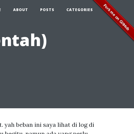
E
ABOUT
POSTS
CATEGORIES
entah)
 yah beban ini saya lihat di log di
u begitu. namun ada yang perlu