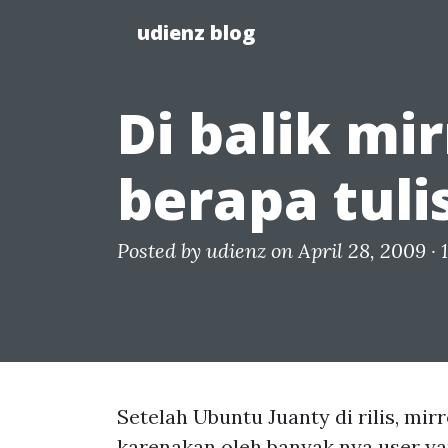
udienz blog
Di balik mir
berapa tuli
Posted by
udienz
on April 28, 2009 ·
Setelah Ubuntu Juanty di rilis, mirr
karenakan oleh banyak nya user ya