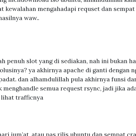
angat kewalahan mengahadapi requset dan semp
hasilnya waw..
h penuh slot yang di sediakan, nah ini bukan h
solusinya? ya akhirnya apache di ganti dengan n
adat. dan alhamdulillah pula akhirnya funsi da
tuk menghandle semua request rsync, jadi jika ad
lihat trafficnya
hari jum’at, atau pas rilis ubuntu dan sempat cr