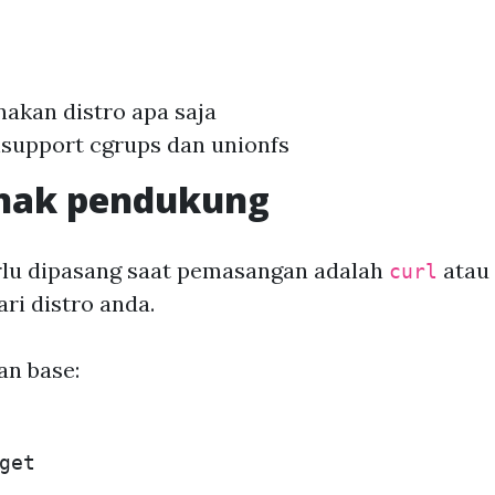
akan distro apa saja
support cgrups dan unionfs
lunak pendukung
rlu dipasang saat pemasangan adalah
atau
curl
i distro anda.
n base: