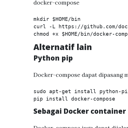
docker-compose
mkdir
$HOME
/bin

curl 
-L
 https://github.com/doc
chmod
 +x 
$HOME
Alternatif lain
Python pip
Docker-compose dapat dipasang m
sudo 
apt-get 
install 
python-pip
pip 
install 
Sebagai Docker container
Docker-compose juga dapat dijala