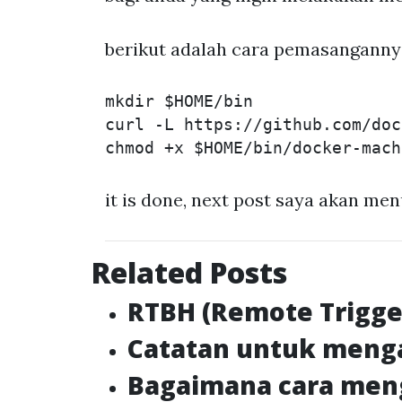
berikut adalah cara pemasanganny
mkdir
$HOME
/bin

curl 
-L
 https://github.com/doc
chmod
 +x 
$HOME
it is done, next post saya akan m
Related Posts
RTBH (Remote Trigger
Catatan untuk mengak
Bagaimana cara men