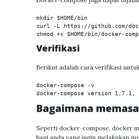
mkdir
$HOME
/bin

curl 
-L
 https://github.com/doc
chmod
 +x 
$HOME
Verifikasi
Berikut adalah cara verifikasi un
docker-compose 
-v
Bagaimana memasan
Seperti docker-compose, docker m
bagi anda yang ingin melakukan m