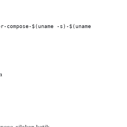
er-compose-
$(
uname
-s
)
-
$(
uname
-m
)
>
$HOM
a
ose, silakan ketik