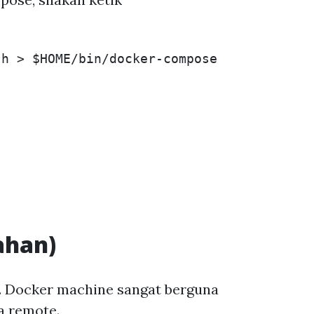
sh 
>
$HOME
ahan)
. Docker machine sangat berguna
a remote.