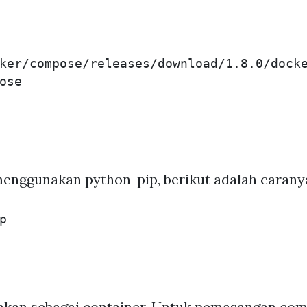
ker/compose/releases/download/1.8.0/dock
enggunakan python-pip, berikut adalah carany


nkan sebagai container. Untuk pemasangan comp