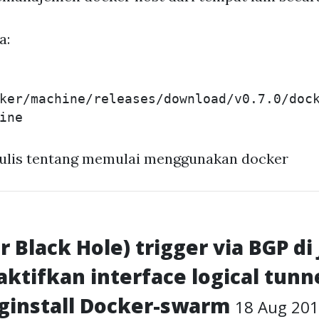
a:
ker/machine/releases/download/v0.7.0/doc
enulis tentang memulai menggunakan docker
 Black Hole) trigger via BGP di
tifkan interface logical tunne
ginstall Docker-swarm
18 Aug 20