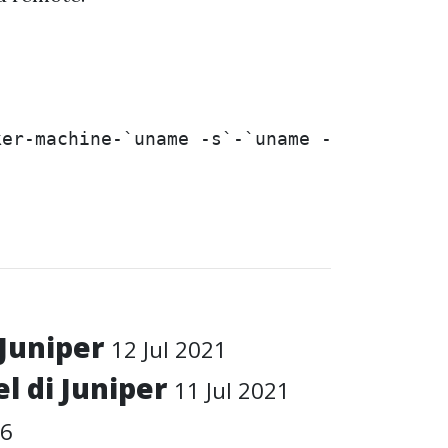
ker-machine-
`
uname
-s
`
-
`
uname
-m
`
>
$HOME
 Juniper
12 Jul 2021
l di Juniper
11 Jul 2021
16